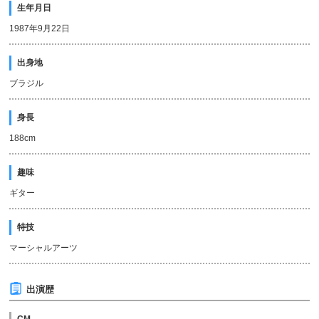
生年月日
1987年9月22日
出身地
ブラジル
身長
188cm
趣味
ギター
特技
マーシャルアーツ
出演歴