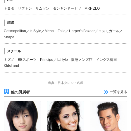
CM
トヨタ リプトン サムソン ダンキンドーナツ MRF ZLO
雑誌
Cosmopolitan／In Style／Men's Folio／Harper's Bazaar／コスモガール／
Shape
スチール
ミズノ BBスポーツ Principe／Ital tyle 阪急メンズ館 イングス梅田
KidsLand
出典：日本タレント名鑑
他の所属者
一覧を見る