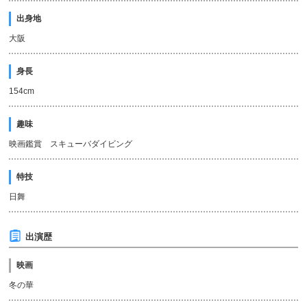
出身地
大阪
身長
154cm
趣味
映画鑑賞 スキューバダイビング
特技
日舞
出演歴
映画
冬の華