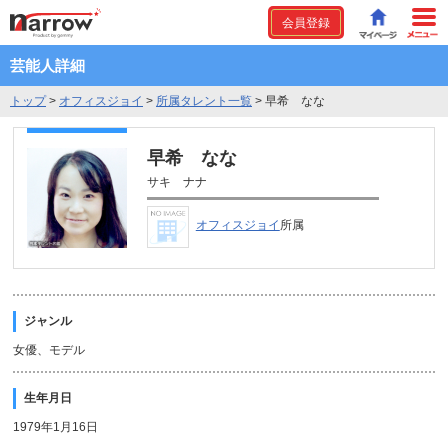
会員登録
芸能人詳細
トップ
>
オフィスジョイ
>
所属タレント一覧
>
早希 なな
早希 なな
サキ ナナ
オフィスジョイ
所属
ジャンル
女優、モデル
生年月日
1979年1月16日