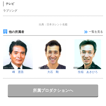
テレビ
ラブソング
出典：日本タレント名鑑
他の所属者
一覧を見る
峰 憲吾
大石 剛
生稲 あきひろ
所属プロダクションへ