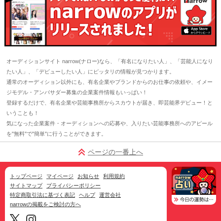
オーディションサイト narrow(ナロー)なら、「有名になりたい人」、「芸能人になり
たい人」、「デビューしたい人」にピッタリの情報が見つかります。
通常のオーディション以外にも、有名企業やブランドからのお仕事の依頼や、イメー
ジモデル・アンバサダー募集の企業案件情報もいっぱい！
登録するだけで、有名企業や芸能事務所からスカウトが届き、即芸能界デビュー！と
いうことも！
気になった企業案件・オーディションへの応募や、入りたい芸能事務所へのアピール
を"無料"で"簡単"に行うことができます。
ページの一番上へ
トップページ
マイページ
お知らせ
利用規約
サイトマップ
プライバシーポリシー
特定商取引法に基づく表記
ヘルプ
運営会社
narrowの掲載をご検討の方へ