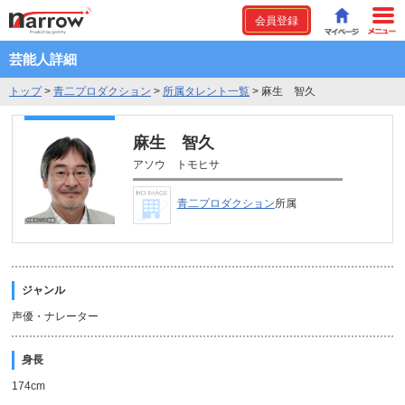
会員登録
芸能人詳細
トップ
>
青二プロダクション
>
所属タレント一覧
>
麻生 智久
麻生 智久
アソウ トモヒサ
青二プロダクション
所属
ジャンル
声優・ナレーター
身長
174cm