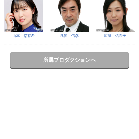
山本 悠有希
風間 信彦
広津 佑希子
所属プロダクションへ