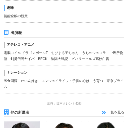
趣味
芸能全般の観賞
出演歴
アテレコ・アニメ
電脳コイル ドラゴンボールZ ちびまる子ちゃん うちのショコラ ご近所物
語 剣勇伝説ヤイバ BECK 陰陽大戦記 ビバリーヒルズ高校白書
ナレーション
医食同源 わいん好き エンジョイライフ・子供の心はこう育つ 東京プライ
ム
出典：日本タレント名鑑
他の所属者
一覧を見る