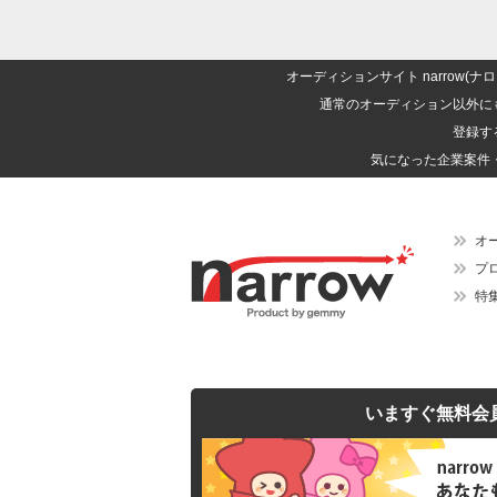
オーディションサイト narrow
通常のオーディション以外に
登録す
気になった企業案件
オ
プ
特
いますぐ無料会