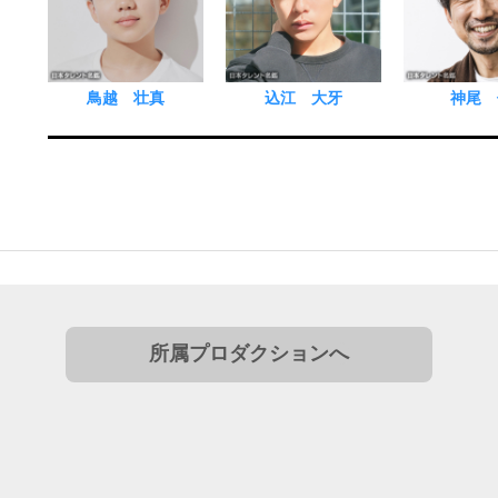
鳥越 壮真
込江 大牙
神尾 
所属プロダクションへ