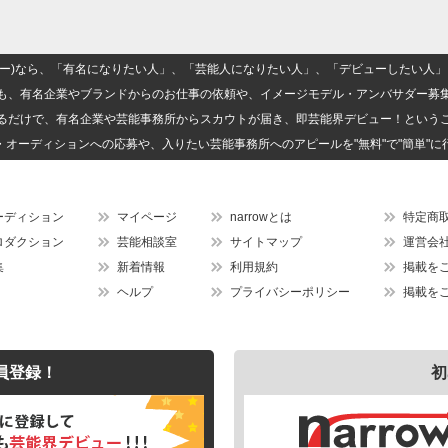
(ナロー)なら、「有名になりたい人」、「芸能人になりたい人」、「デビューしたい
も、有名企業やブランドからのお仕事の依頼や、イメージモデル・アンバサダー募
るだけで、有名企業や芸能事務所からスカウトが届き、即芸能界デビュー！という
・オーディションへの応募や、入りたい芸能事務所へのアピールを"無料"で"簡単"に
ーディション
マイページ
narrowとは
特定商
ロダクション
芸能相談室
サイトマップ
運営会
集
新着情報
利用規約
掲載を
ヘルプ
プライバシーポリシー
掲載を
員登録！
初