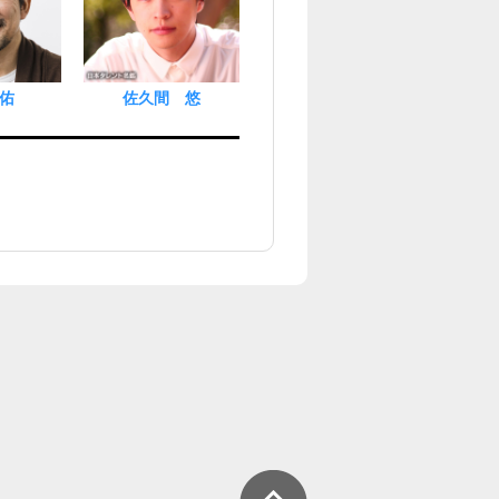
佑
佐久間 悠