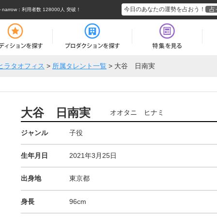
今日のあなたの運勢を占おう！
占
rrow
：利用者数 128000人 突破！
ヒラタオフィス
>
所属タレント一覧
>
大谷 日南実
大谷 日南実
オオタニ ヒナミ
ジャンル
子役
生年月日
2021年3月25日
出身地
東京都
身長
96cm