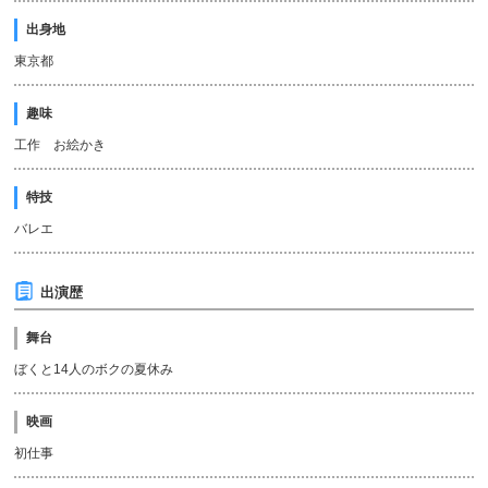
出身地
東京都
趣味
工作 お絵かき
特技
バレエ
出演歴
舞台
ぼくと14人のボクの夏休み
映画
初仕事