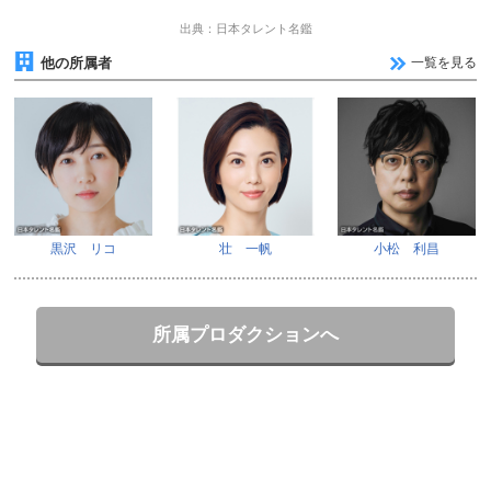
出典：日本タレント名鑑
他の所属者
一覧を見る
黒沢 リコ
壮 一帆
小松 利昌
所属プロダクションへ