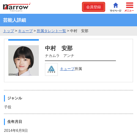
会員登録
芸能人詳細
トップ
>
キューブ
>
所属タレント一覧
>
中村 安那
中村 安那
ナカムラ アンナ
キューブ
所属
ジャンル
子役
生年月日
2014年6月9日