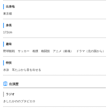
出身地
東京都
身長
172cm
趣味
野球観戦 サッカー 相撲 格闘技 アニメ（銀魂） ドラマ（北の国から）
特技
水泳 耳たぶから音を出せる
出演歴
ラジオ
きしたかののブタピエロ