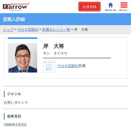
会員登録
芸能人詳細
トップ
>
マセキ芸能社
>
所属タレント一覧
>
岸 大将
岸 大将
キシ タイスケ
マセキ芸能社
所属
ジャンル
お笑いタレント
生年月日
1990年2月3日