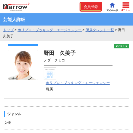
会員登録
芸能人詳細
トップ
>
ホリプロ・ブッキング・エージェンシー
>
所属タレント一覧
>
野田
久美子
PICK UP
野田 久美子
ノダ クミコ
ホリプロ・ブッキング・エージェンシー
所属
ジャンル
女優