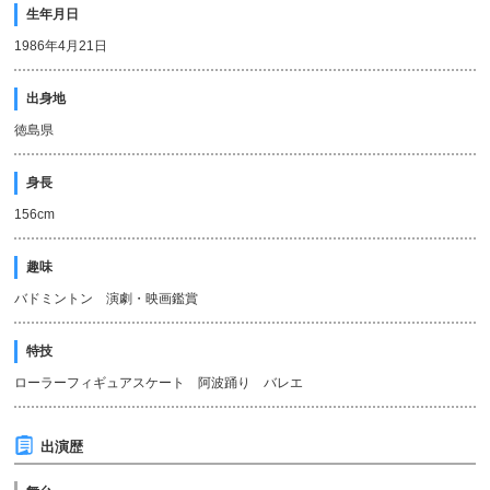
生年月日
1986年4月21日
出身地
徳島県
身長
156cm
趣味
バドミントン 演劇・映画鑑賞
特技
ローラーフィギュアスケート 阿波踊り バレエ
出演歴