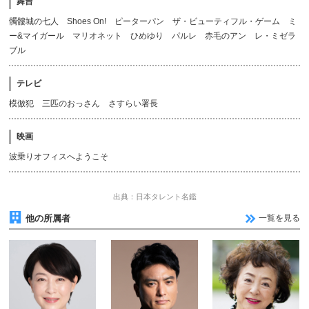
舞台
髑髏城の七人 Shoes On! ピーターパン ザ・ビューティフル・ゲーム ミ
ー&マイガール マリオネット ひめゆり パルレ 赤毛のアン レ・ミゼラ
ブル
テレビ
模倣犯 三匹のおっさん さすらい署長
映画
波乗りオフィスへようこそ
出典：日本タレント名鑑
他の所属者
一覧を見る