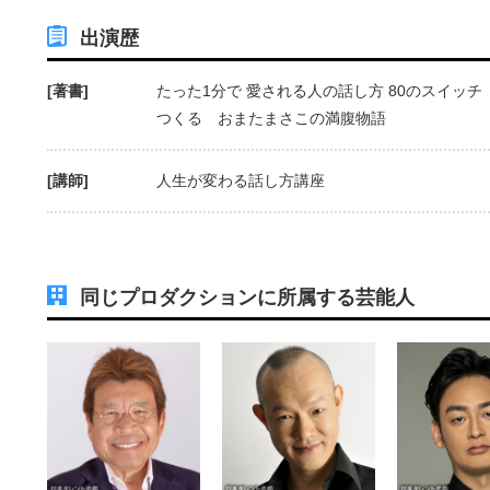
出演歴
[著書]
たった1分で 愛される人の話し方 80のスイッ
つくる おまたまさこの満腹物語
[講師]
人生が変わる話し方講座
同じプロダクションに所属する芸能人