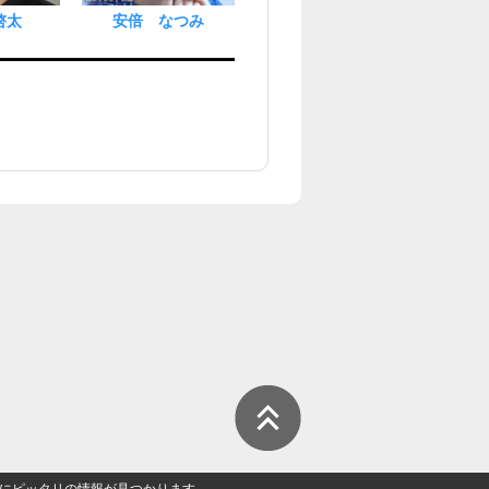
啓太
安倍 なつみ