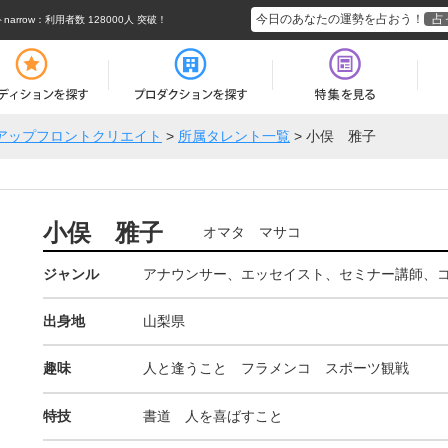
今日のあなたの運勢を占おう！
占
rrow
：利用者数 128000人 突破！
アップフロントクリエイト
>
所属タレント一覧
>
小俣 雅子
小俣 雅子
オマタ マサコ
ジャンル
アナウンサー、エッセイスト、セミナー講師、
出身地
山梨県
趣味
人と逢うこと フラメンコ スポーツ観戦
特技
書道 人を喜ばすこと