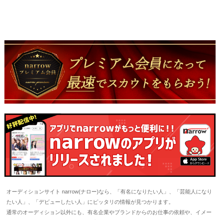
オーディションサイト narrow(ナロー)なら、「有名になりたい人」、「芸能人になり
たい人」、「デビューしたい人」にピッタリの情報が見つかります。
通常のオーディション以外にも、有名企業やブランドからのお仕事の依頼や、イメー