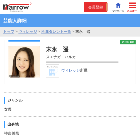
会員登録
芸能人詳細
トップ
>
ヴィレッジ
>
所属タレント一覧
>
末永 遥
PICK UP
末永 遥
スエナガ ハルカ
ヴィレッジ
所属
ジャンル
女優
出身地
神奈川県