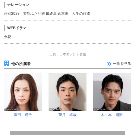
ナレーション
悲別2023 妄想ふたり旅 最終章 倉本聰、人生の旅路
WEBドラマ
火花
出典：日本タレント名鑑
他の所属者
一覧を見る
藤田 瞳子
望月 卓哉
木ノ本 嶺浩