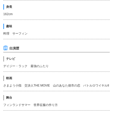
身長
162cm
趣味
料理 サーフィン
出演歴
テレビ
デイジー・ラック 最強のふたり
映画
さまよう小指 交渉人THE MOVIE 山のあなた徳市の恋 バトルロワイヤルII
舞台
フィンランドサマー 世界征服の作り方