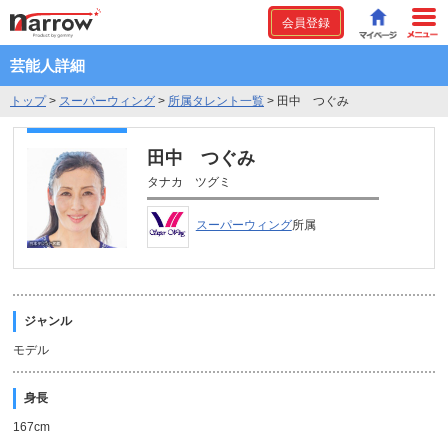
会員登録
芸能人詳細
トップ
>
スーパーウィング
>
所属タレント一覧
>
田中 つぐみ
田中 つぐみ
タナカ ツグミ
スーパーウィング
所属
ジャンル
モデル
身長
167cm