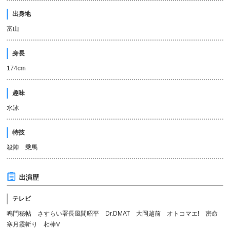
出身地
富山
身長
174cm
趣味
水泳
特技
殺陣 乗馬
出演歴
テレビ
鳴門秘帖 さすらい署長風間昭平 Dr.DMAT 大岡越前 オトコマエ! 密命
寒月霞斬り 相棒V