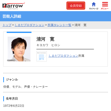
会員登録
芸能人詳細
トップ
>
しまだプロダクション
>
所属タレント一覧
>
清河 寛
清河 寛
キヨカワ ヒロシ
しまだプロダクション
所属
ジャンル
俳優、モデル、声優・ナレーター
生年月日
1972年6月22日