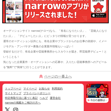
オーディションサイト narrow(ナロー)なら、「有名になりたい人」、「芸能人になり
たい人」、「デビューしたい人」にピッタリの情報が見つかります。
通常のオーディション以外にも、有名企業やブランドからのお仕事の依頼や、イメー
ジモデル・アンバサダー募集の企業案件情報もいっぱい！
登録するだけで、有名企業や芸能事務所からスカウトが届き、即芸能界デビュー！と
いうことも！
気になった企業案件・オーディションへの応募や、入りたい芸能事務所へのアピール
を"無料"で"簡単"に行うことができます。
ページの一番上へ
トップページ
マイページ
お知らせ
利用規約
サイトマップ
プライバシーポリシー
特定商取引法に基づく表記
ヘルプ
運営会社
narrowの掲載をご検討の方へ