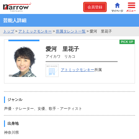
会員登録
芸能人詳細
トップ
>
アトミックモンキー
>
所属タレント一覧
>
愛河 里花子
PICK UP
愛河 里花子
アイカワ リカコ
アトミックモンキー
所属
ジャンル
声優・ナレーター、女優、歌手・アーティスト
出身地
神奈川県