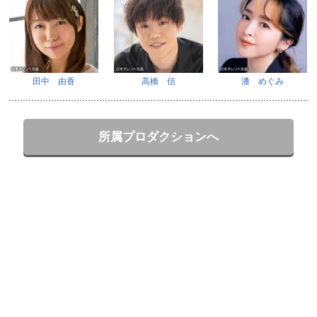
田中 由香
高橋 信
潘 めぐみ
所属プロダクションへ