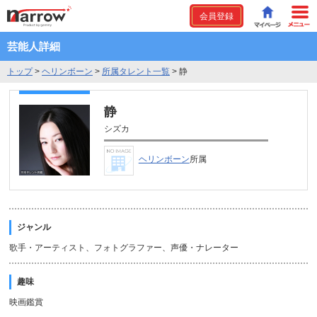
会員登録
芸能人詳細
トップ
>
ヘリンボーン
>
所属タレント一覧
>
静
静
シズカ
ヘリンボーン
所属
ジャンル
歌手・アーティスト、フォトグラファー、声優・ナレーター
趣味
映画鑑賞