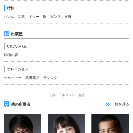
特技
バレエ 写真 ギター 歌 ダンス 日舞
出演歴
CDアルバム
静物の森
ナレーション
ケルヒャー 武田薬品 ラシック
出典：日本タレント名鑑
他の所属者
一覧を見る