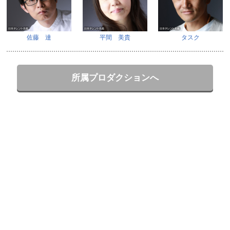
佐藤 達
平間 美貴
タスク
所属プロダクションへ