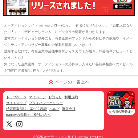
オーディションサイト narrow(ナロー)なら、「有名になりたい人」、「芸能人になり
たい人」、「デビューしたい人」にピッタリの情報が見つかります。
通常のオーディション以外にも、有名企業やブランドからのお仕事の依頼や、イメー
ジモデル・アンバサダー募集の企業案件情報もいっぱい！
登録するだけで、有名企業や芸能事務所からスカウトが届き、即芸能界デビュー！と
いうことも！
気になった企業案件・オーディションへの応募や、入りたい芸能事務所へのアピール
を"無料"で"簡単"に行うことができます。
ページの一番上へ
トップページ
マイページ
お知らせ
利用規約
サイトマップ
プライバシーポリシー
特定商取引法に基づく表記
ヘルプ
運営会社
narrowの掲載をご検討の方へ
©2026
オーディションサイトnarrow（ナロー）