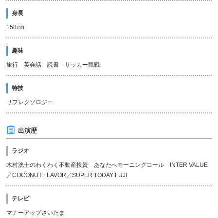
身長
158cm
趣味
旅行 英会話 読書 サッカー観戦
特技
リフレクソロジー
出演歴
ラジオ
木村洸士のわくわく不動産投資 あなたへモーニングコール INTER VALUE
／COCONUT FLAVOR／SUPER TODAY FUJI
テレビ
マナーアップさいたま