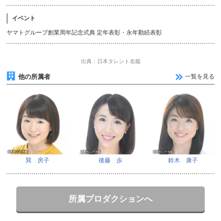
イベント
ヤマトグループ創業周年記念式典 定年表彰・永年勤続表彰
出典：日本タレント名鑑
他の所属者
一覧を見る
巽 房子
後藤 歩
鈴木 康子
所属プロダクションへ