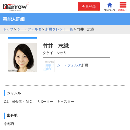
会員登録
芸能人詳細
トップ
>
シー・フォルダ
>
所属タレント一覧
>
竹井 志織
竹井 志織
タケイ シオリ
シー・フォルダ
所属
ジャンル
DJ、司会者・ＭＣ、リポーター、キャスター
出身地
京都府