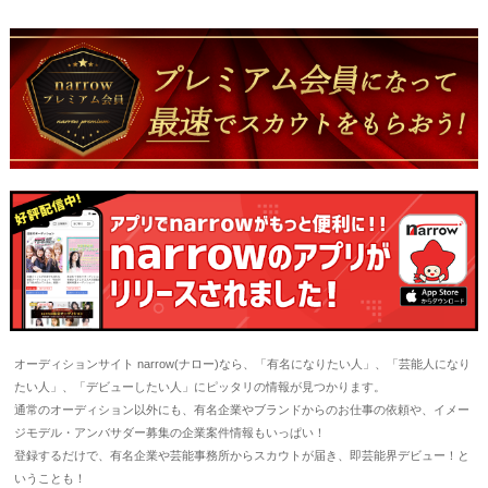
オーディションサイト narrow(ナロー)なら、「有名になりたい人」、「芸能人になり
たい人」、「デビューしたい人」にピッタリの情報が見つかります。
通常のオーディション以外にも、有名企業やブランドからのお仕事の依頼や、イメー
ジモデル・アンバサダー募集の企業案件情報もいっぱい！
登録するだけで、有名企業や芸能事務所からスカウトが届き、即芸能界デビュー！と
いうことも！