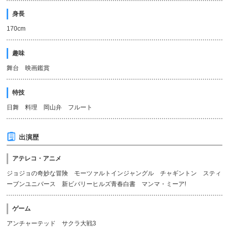
身長
170cm
趣味
舞台 映画鑑賞
特技
日舞 料理 岡山弁 フルート
出演歴
アテレコ・アニメ
ジョジョの奇妙な冒険 モーツァルトインジャングル チャギントン スティ
ーブンユニバース 新ビバリーヒルズ青春白書 マンマ・ミーア!
ゲーム
アンチャーテッド サクラ大戦3