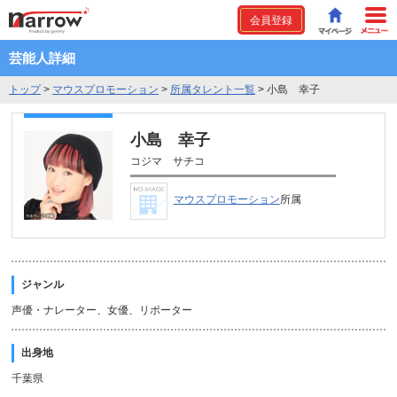
会員登録
芸能人詳細
トップ
>
マウスプロモーション
>
所属タレント一覧
>
小島 幸子
小島 幸子
コジマ サチコ
マウスプロモーション
所属
ジャンル
声優・ナレーター、女優、リポーター
出身地
千葉県