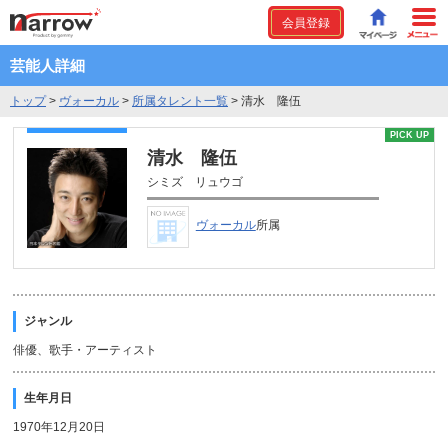
会員登録
芸能人詳細
トップ
>
ヴォーカル
>
所属タレント一覧
>
清水 隆伍
PICK UP
清水 隆伍
シミズ リュウゴ
ヴォーカル
所属
ジャンル
俳優、歌手・アーティスト
生年月日
1970年12月20日