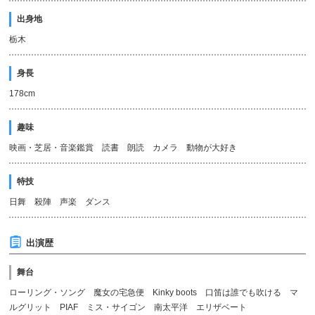
出身地
栃木
身長
178cm
趣味
映画・芝居・音楽鑑賞 読書 朗読 カメラ 動物が大好き
特技
日舞 殺陣 声楽 ダンス
出演歴
舞台
ローリング・ソング 魔女の宅急便 Kinky boots 口笛は誰でも吹ける マ
ルグリット PIAF ミス・サイゴン 南太平洋 エリザベート