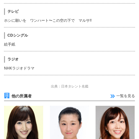
テレビ
ホシに願いを ワンハート〜この空の下で マルサ!!
CDシングル
絵手紙
ラジオ
NHKラジオドラマ
出典：日本タレント名鑑
他の所属者
一覧を見る