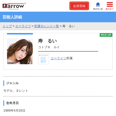
会員登録
芸能人詳細
トップ
>
エーライツ
>
所属タレント一覧
>
寿 るい
PICK UP
寿 るい
コトブキ ルイ
エーライツ
所属
ジャンル
モデル、タレント
生年月日
1989年4月26日