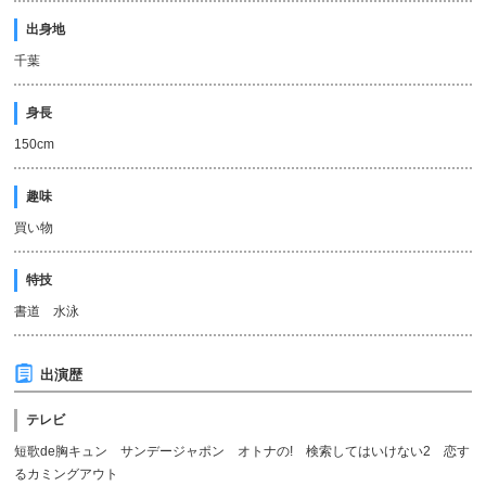
出身地
千葉
身長
150cm
趣味
買い物
特技
書道 水泳
出演歴
テレビ
短歌de胸キュン サンデージャポン オトナの! 検索してはいけない2 恋す
るカミングアウト