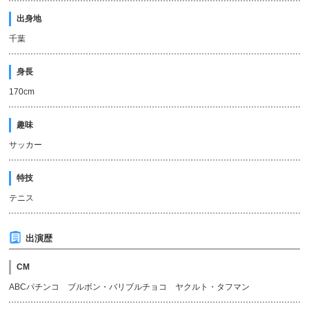
出身地
千葉
身長
170cm
趣味
サッカー
特技
テニス
出演歴
CM
ABCパチンコ ブルボン・バリブルチョコ ヤクルト・タフマン