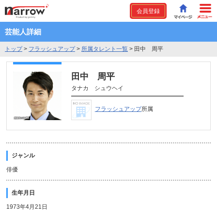
会員登録
芸能人詳細
トップ
>
フラッシュアップ
>
所属タレント一覧
>
田中 周平
田中 周平
タナカ シュウヘイ
フラッシュアップ
所属
ジャンル
俳優
生年月日
1973年4月21日