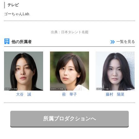
テレビ
ゴーちゃんLab.
出典：日本タレント名鑑
他の所属者
一覧を見る
大谷 誠
蔀 華子
藤村 陽菜
所属プロダクションへ