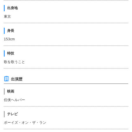
出身地
東京
身長
153cm
特技
歌を歌うこと
出演歴
映画
任侠ヘルパー
テレビ
ボーイズ・オン・ザ・ラン