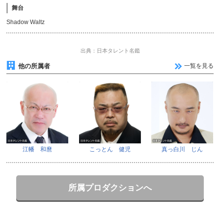
舞台
Shadow Waltz
出典：日本タレント名鑑
他の所属者
一覧を見る
江幡 和麿
こっとん 健児
真っ白川 じん
所属プロダクションへ