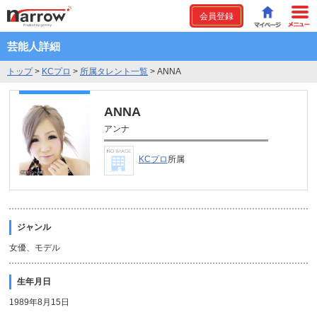
会員登録
芸能人詳細
トップ
>
KCプロ
>
所属タレント一覧
>
ANNA
ANNA
アンナ
KCプロ
所属
ジャンル
女優、モデル
生年月日
1989年8月15日