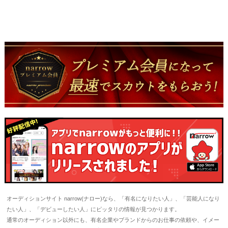
オーディションサイト narrow(ナロー)なら、「有名になりたい人」、「芸能人になり
たい人」、「デビューしたい人」にピッタリの情報が見つかります。
通常のオーディション以外にも、有名企業やブランドからのお仕事の依頼や、イメー