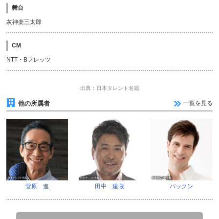
舞台
灰神楽三太郎
CM
NTT・Bフレッツ
出典：日本タレント名鑑
他の所属者
一覧を見る
菅原 進
田中 建蔵
パックン