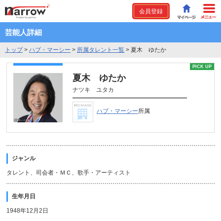
会員登録
芸能人詳細
トップ
>
ハブ・マーシー
>
所属タレント一覧
>
夏木 ゆたか
PICK UP
夏木 ゆたか
ナツキ ユタカ
ハブ・マーシー
所属
ジャンル
タレント、司会者・ＭＣ、歌手・アーティスト
生年月日
1948年12月2日