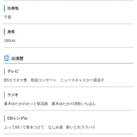
出身地
千葉
身長
180cm
出演歴
テレビ
BSカラオケ塾 歌謡コンサート ニュースキャスター霞凉子
ラジオ
夏木ゆたかのホッと歌謡曲 夏木ゆたかの演歌いちばん
CDシングル
ぶって叩いて香水つけて なじみ酒 酔いどれララバイ