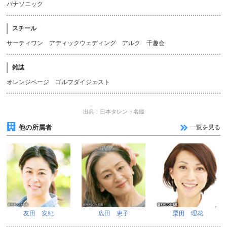
パナソニック
スチール
サーティワン アディックウェディング アルク 千趣会
雑誌
オレンジページ ゴルフダイジェスト
出典：日本タレント名鑑
他の所属者
一覧を見る
友田 安紀
広田 恵子
栗田 理花