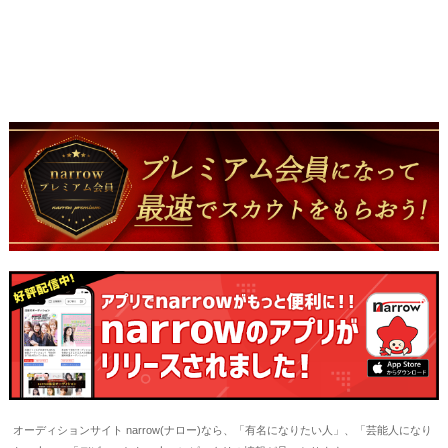
オーディションサイト narrow(ナロー)なら、「有名になりたい人」、「芸能人になり