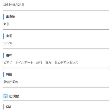
1985年8月24日
出身地
東京
身長
170cm
趣味
ピアノ ネイルアート 旅行 ヨガ タヒチアンダンス
特技
身体が柔軟
出演歴
CM