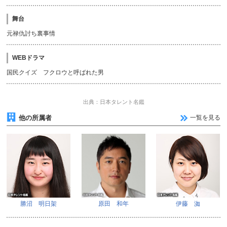
舞台
元禄仇討ち裏事情
WEBドラマ
国民クイズ フクロウと呼ばれた男
出典：日本タレント名鑑
他の所属者
一覧を見る
勝沼 明日架
原田 和年
伊藤 洳