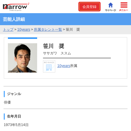
会員登録
芸能人詳細
トップ
>
10years
>
所属タレント一覧
>
笹川 奨
笹川 奨
ササガワ ススム
10years
所属
ジャンル
俳優
生年月日
1973年5月14日