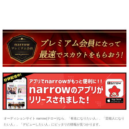
オーディションサイト narrow(ナロー)なら、「有名になりたい人」、「芸能人になり
たい人」、「デビューしたい人」にピッタリの情報が見つかります。