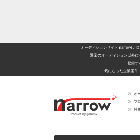
オーディションサイト narrow
通常のオーディション以外に
登録す
気になった企業案件
オ
プ
特