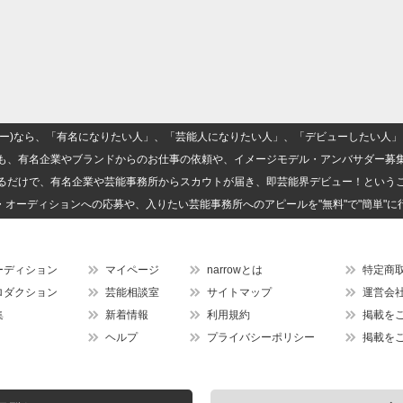
(ナロー)なら、「有名になりたい人」、「芸能人になりたい人」、「デビューしたい
も、有名企業やブランドからのお仕事の依頼や、イメージモデル・アンバサダー募
るだけで、有名企業や芸能事務所からスカウトが届き、即芸能界デビュー！という
・オーディションへの応募や、入りたい芸能事務所へのアピールを"無料"で"簡単"に
ーディション
マイページ
narrowとは
特定商
ロダクション
芸能相談室
サイトマップ
運営会
集
新着情報
利用規約
掲載を
ヘルプ
プライバシーポリシー
掲載を