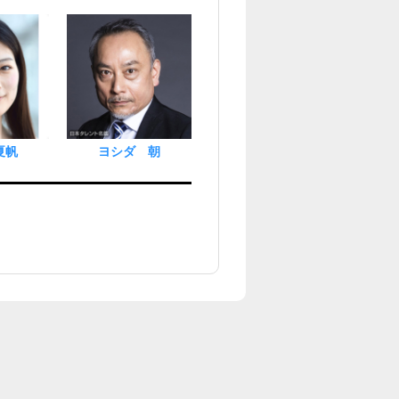
夏帆
ヨシダ 朝