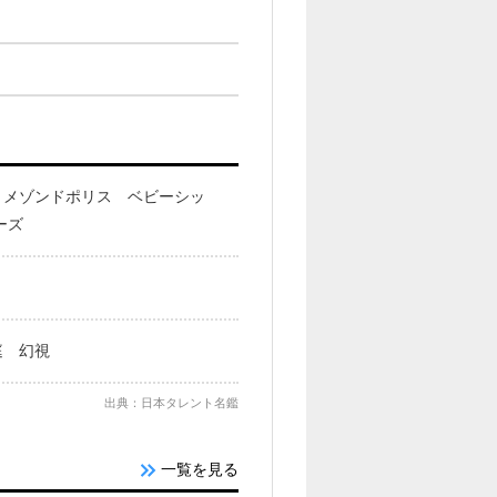
 メゾンドポリス ベビーシッ
ーズ
庭 幻視
出典：日本タレント名鑑
一覧を見る