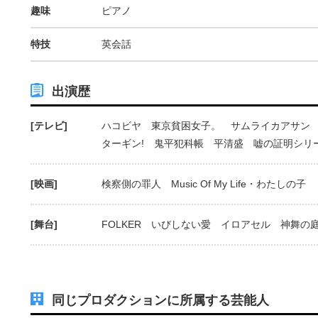
趣味
ピアノ
特技
英会話
出演歴
[テレビ]
ハコビヤ 東京貧困女子。 サムライカアサン
ターギン! 鬼平犯科帳 平清盛 嘘の証明シリ
[映画]
検察側の罪人 Music Of My Life・わたしの子
[舞台]
FOLKER いびしない愛 イロアセル 神舞の
同じプロダクションに所属する芸能人