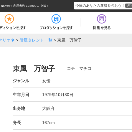
今日のあなたの運勢を占おう！
占
rrow
：利用者数 128000人 突破！
クリオネ
>
所属タレント一覧
>
東風 万智子
東風 万智子
コチ マチコ
ジャンル
女優
生年月日
1979年10月30日
出身地
大阪府
身長
167cm