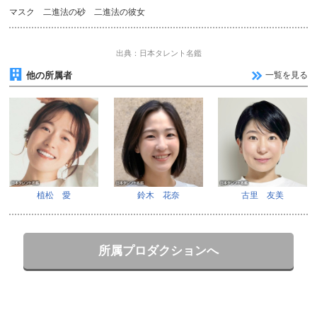
マスク 二進法の砂 二進法の彼女
出典：日本タレント名鑑
他の所属者
一覧を見る
植松 愛
鈴木 花奈
古里 友美
所属プロダクションへ