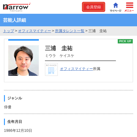
会員登録
芸能人詳細
トップ
>
オフィスマイティー
>
所属タレント一覧
>
三浦 圭祐
PICK UP
三浦 圭祐
ミウラ ケイスケ
オフィスマイティー
所属
ジャンル
俳優
生年月日
1986年12月10日