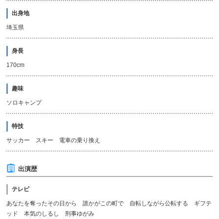
出身地
埼玉県
身長
170cm
趣味
ソロキャンプ
特技
サッカー スキー 電車の乗り換え
出演歴
テレビ
あなたを奪ったその日から 誰かがこの町で 自転しながら公転する ギフテ
ッド 本気のしるし 刑事ゆがみ