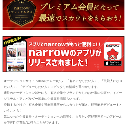
オーディションサイト narrow(ナロー)なら、「有名になりたい人」、「芸能人になり
たい人」、「デビューしたい人」にピッタリの情報が見つかります。
通常のオーディション以外にも、有名企業やブランドからのお仕事の依頼や、イメー
ジモデル・アンバサダー募集の企業案件情報もいっぱい！
登録するだけで、有名企業や芸能事務所からスカウトが届き、即芸能界デビュー！と
いうことも！
気になった企業案件・オーディションへの応募や、入りたい芸能事務所へのアピール
を"無料"で"簡単"に行うことができます。