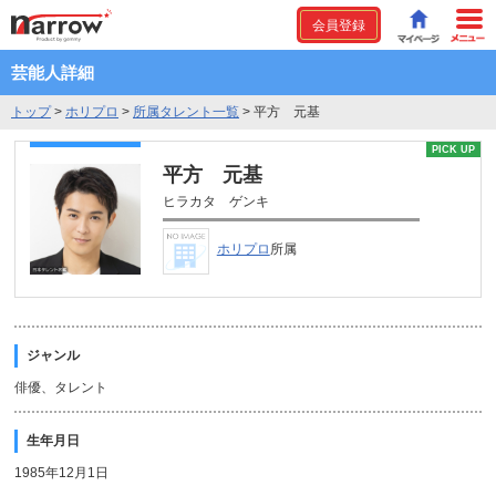
会員登録
芸能人詳細
トップ
>
ホリプロ
>
所属タレント一覧
>
平方 元基
PICK UP
平方 元基
ヒラカタ ゲンキ
ホリプロ
所属
ジャンル
俳優、タレント
生年月日
1985年12月1日