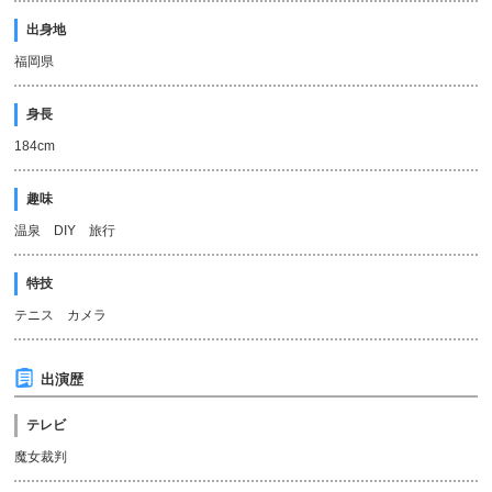
出身地
福岡県
身長
184cm
趣味
温泉 DIY 旅行
特技
テニス カメラ
出演歴
テレビ
魔女裁判