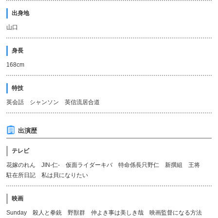
出身地
山口
身長
168cm
特技
英会話 シャンソン 英信流居合道
出演歴
テレビ
花嫁のれん JIN-仁- 仮面ライダーキバ 特命係長只野仁 新撰組 王将
駐在所日記 私は貝になりたい
映画
Sunday 殺人と拳銃 野獣群 仲よき事は美しき哉 映画監督になる方法