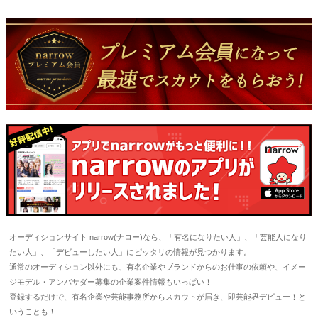
オーディションサイト narrow(ナロー)なら、「有名になりたい人」、「芸能人になり
たい人」、「デビューしたい人」にピッタリの情報が見つかります。
通常のオーディション以外にも、有名企業やブランドからのお仕事の依頼や、イメー
ジモデル・アンバサダー募集の企業案件情報もいっぱい！
登録するだけで、有名企業や芸能事務所からスカウトが届き、即芸能界デビュー！と
いうことも！