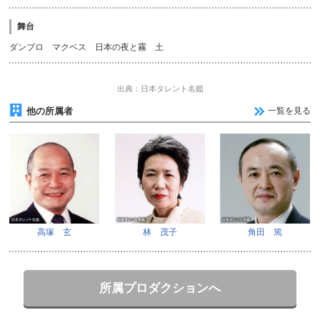
舞台
ダンブロ マクベス 日本の夜と霧 土
出典：日本タレント名鑑
他の所属者
一覧を見る
高塚 玄
林 茂子
角田 篤
所属プロダクションへ