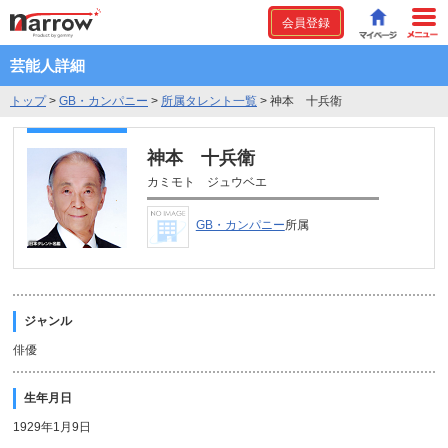
会員登録
芸能人詳細
トップ
>
GB・カンパニー
>
所属タレント一覧
>
神本 十兵衛
神本 十兵衛
カミモト ジュウベエ
GB・カンパニー
所属
ジャンル
俳優
生年月日
1929年1月9日