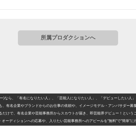
所属プロダクションへ
(ナロー)なら、「有名になりたい人」、「芸能人になりたい人」、「デビューしたい
も、有名企業やブランドからのお仕事の依頼や、イメージモデル・アンバサダー募
るだけで、有名企業や芸能事務所からスカウトが届き、即芸能界デビュー！という
・オーディションへの応募や、入りたい芸能事務所へのアピールを"無料"で"簡単"に