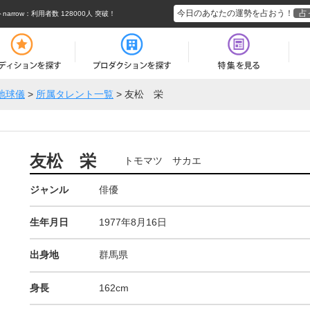
今日のあなたの運勢を占おう！
占
rrow
：利用者数 128000人 突破！
地球儀
>
所属タレント一覧
>
友松 栄
友松 栄
トモマツ サカエ
ジャンル
俳優
生年月日
1977年8月16日
出身地
群馬県
身長
162cm