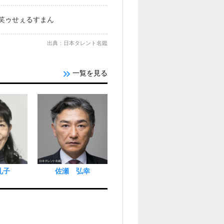
プ 笑ゥせぇるすまん
出典：日本タレント名鑑
一覧を見る
礼子
佐瀬 弘幸