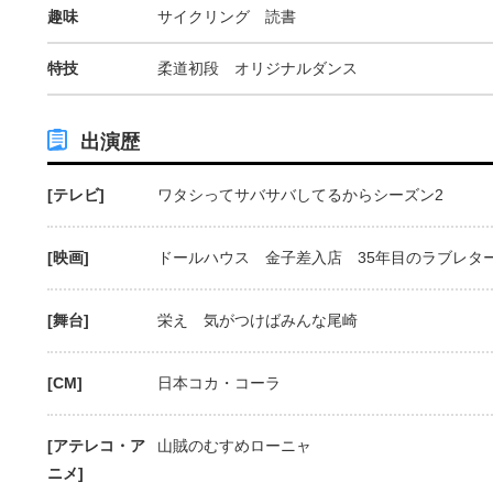
趣味
サイクリング 読書
特技
柔道初段 オリジナルダンス
出演歴
[テレビ]
ワタシってサバサバしてるからシーズン2
[映画]
ドールハウス 金子差入店 35年目のラブレタ
[舞台]
栄え 気がつけばみんな尾崎
[CM]
日本コカ・コーラ
[アテレコ・ア
山賊のむすめローニャ
ニメ]