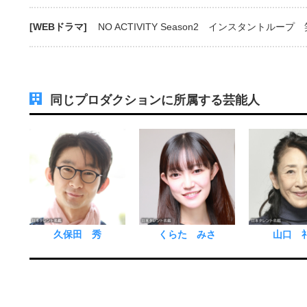
[WEBドラマ]
NO ACTIVITY Season2 インスタントルー
同じプロダクションに所属する芸能人
久保田 秀
くらた みさ
山口 