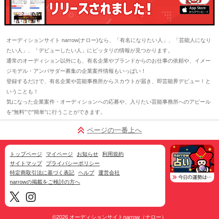
オーディションサイト narrow(ナロー)なら、「有名になりたい人」、「芸能人になり
たい人」、「デビューしたい人」にピッタリの情報が見つかります。
通常のオーディション以外にも、有名企業やブランドからのお仕事の依頼や、イメー
ジモデル・アンバサダー募集の企業案件情報もいっぱい！
登録するだけで、有名企業や芸能事務所からスカウトが届き、即芸能界デビュー！と
いうことも！
気になった企業案件・オーディションへの応募や、入りたい芸能事務所へのアピール
を"無料"で"簡単"に行うことができます。
ページの一番上へ
トップページ
マイページ
お知らせ
利用規約
サイトマップ
プライバシーポリシー
特定商取引法に基づく表記
ヘルプ
運営会社
narrowの掲載をご検討の方へ
©2026
オーディションサイトnarrow（ナロー）