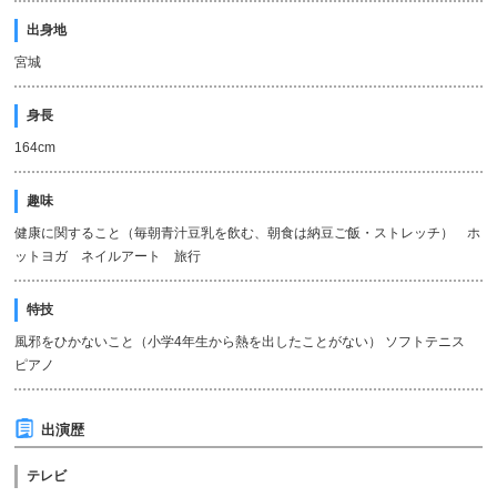
出身地
宮城
身長
164cm
趣味
健康に関すること（毎朝青汁豆乳を飲む、朝食は納豆ご飯・ストレッチ） ホ
ットヨガ ネイルアート 旅行
特技
風邪をひかないこと（小学4年生から熱を出したことがない） ソフトテニス
ピアノ
出演歴
テレビ