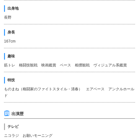
出身地
長野
身長
167cm
趣味
筋トレ 格闘技観戦 映画鑑賞 ベース 相撲観戦 ヴィジュアル系鑑賞
特技
ものまね（格闘家のファイトスタイル・清春） エアベース アンクルホール
ド
出演歴
テレビ
ニコラジ お願いモーニング