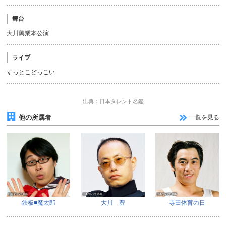
舞台
大川興業本公演
ライブ
すっとこどっこい
出典：日本タレント名鑑
他の所属者
一覧を見る
鉄板■魔太郎
大川 豊
寺田体育の日