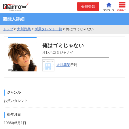
会員登録
芸能人詳細
トップ
>
大川興業
>
所属タレント一覧
>
俺はゴミじゃない
俺はゴミじゃない
オレハゴミジャナイ
大川興業
所属
ジャンル
お笑いタレント
生年月日
1986年5月1日