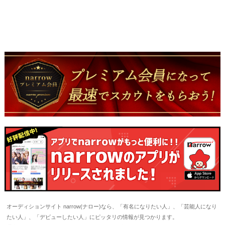
オーディションサイト narrow(ナロー)なら、「有名になりたい人」、「芸能人になり
たい人」、「デビューしたい人」にピッタリの情報が見つかります。