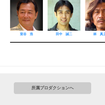
室谷 浩
田中 誠二
林 真
所属プロダクションへ