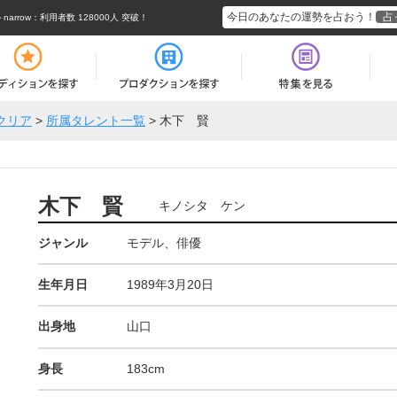
今日のあなたの運勢を占おう！
占
rrow
：利用者数 128000人 突破！
クリア
>
所属タレント一覧
>
木下 賢
木下 賢
キノシタ ケン
ジャンル
モデル、俳優
生年月日
1989年3月20日
出身地
山口
身長
183cm