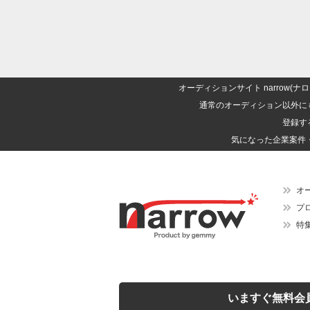
オーディションサイト narrow
通常のオーディション以外に
登録す
気になった企業案件
オ
プ
特
いますぐ無料会