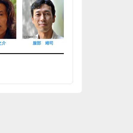
之介
服部 靖司