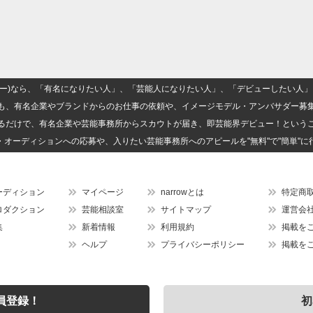
(ナロー)なら、「有名になりたい人」、「芸能人になりたい人」、「デビューしたい
も、有名企業やブランドからのお仕事の依頼や、イメージモデル・アンバサダー募
るだけで、有名企業や芸能事務所からスカウトが届き、即芸能界デビュー！という
・オーディションへの応募や、入りたい芸能事務所へのアピールを"無料"で"簡単"に
ーディション
マイページ
narrowとは
特定商
ロダクション
芸能相談室
サイトマップ
運営会
集
新着情報
利用規約
掲載を
ヘルプ
プライバシーポリシー
掲載を
員登録！
初