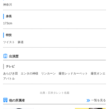
神奈川
身長
173cm
特技
ツイスト 躰道
出演歴
テレビ
あらびき団 エンタの神様 リンカーン 爆笑レッドカーペット 爆笑オンエ
アバトル
出典：日本タレント名鑑
他の所属者
一覧を見る