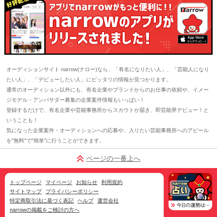
オーディションサイト narrow(ナロー)なら、「有名になりたい人」、「芸能人になり
たい人」、「デビューしたい人」にピッタリの情報が見つかります。
通常のオーディション以外にも、有名企業やブランドからのお仕事の依頼や、イメー
ジモデル・アンバサダー募集の企業案件情報もいっぱい！
登録するだけで、有名企業や芸能事務所からスカウトが届き、即芸能界デビュー！と
いうことも！
気になった企業案件・オーディションへの応募や、入りたい芸能事務所へのアピール
を"無料"で"簡単"に行うことができます。
ページの一番上へ
トップページ
マイページ
お知らせ
利用規約
サイトマップ
プライバシーポリシー
特定商取引法に基づく表記
ヘルプ
運営会社
narrowの掲載をご検討の方へ