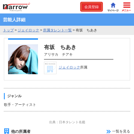
会員登録
芸能人詳細
トップ
>
ジェイロック
>
所属タレント一覧
>
有坂 ちあき
有坂 ちあき
アリサカ チアキ
ジェイロック
所属
ジャンル
歌手・アーティスト
出典：日本タレント名鑑
他の所属者
一覧を見る