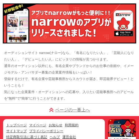
オーディションサイト narrow(ナロー)なら、「有名になりたい人」、「芸能人になり
たい人」、「デビューしたい人」にピッタリの情報が見つかります。
通常のオーディション以外にも、有名企業やブランドからのお仕事の依頼や、イメー
ジモデル・アンバサダー募集の企業案件情報もいっぱい！
登録するだけで、有名企業や芸能事務所からスカウトが届き、即芸能界デビュー！と
いうことも！
気になった企業案件・オーディションへの応募や、入りたい芸能事務所へのアピール
を"無料"で"簡単"に行うことができます。
ページの一番上へ
トップページ
マイページ
お知らせ
利用規約
サイトマップ
プライバシーポリシー
特定商取引法に基づく表記
ヘルプ
運営会社