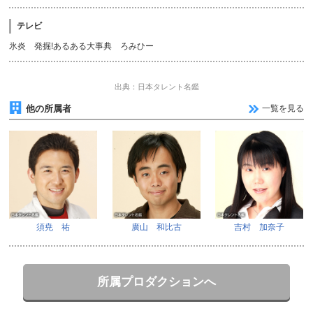
テレビ
氷炎 発掘!あるある大事典 ろみひー
出典：日本タレント名鑑
他の所属者
一覧を見る
須尭 祐
廣山 和比古
吉村 加奈子
所属プロダクションへ