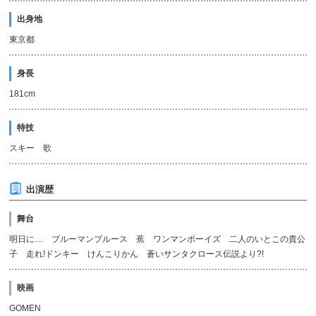
出身地
東京都
身長
181cm
特技
スキー 歌
出演歴
舞台
明日に… ブルーマンブルース 蕉 ワンマンボーイズ 二人のいとこの貴公
子 走れ!ドンキー けんこりかん 蒼いサンタクロース伝説より?!
映画
GOMEN