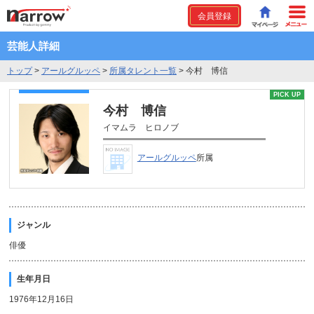
会員登録
芸能人詳細
トップ
>
アールグルッペ
>
所属タレント一覧
>
今村 博信
PICK UP
今村 博信
イマムラ ヒロノブ
アールグルッペ
所属
ジャンル
俳優
生年月日
1976年12月16日