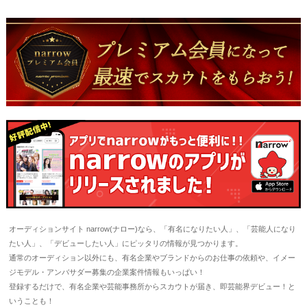
オーディションサイト narrow(ナロー)なら、「有名になりたい人」、「芸能人になり
たい人」、「デビューしたい人」にピッタリの情報が見つかります。
通常のオーディション以外にも、有名企業やブランドからのお仕事の依頼や、イメー
ジモデル・アンバサダー募集の企業案件情報もいっぱい！
登録するだけで、有名企業や芸能事務所からスカウトが届き、即芸能界デビュー！と
いうことも！