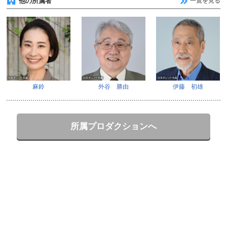
他の所属者
一覧を見る
麻鈴
外谷 勝由
伊藤 初雄
所属プロダクションへ