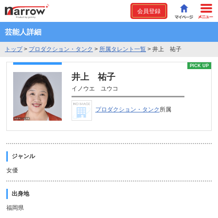
会員登録
芸能人詳細
トップ
>
プロダクション・タンク
>
所属タレント一覧
>
井上 祐子
PICK UP
井上 祐子
イノウエ ユウコ
プロダクション・タンク
所属
ジャンル
女優
出身地
福岡県