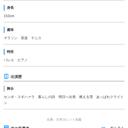
身長
153cm
趣味
マラソン 茶道 テニス
特技
バレエ ピアノ
出演歴
舞台
センポ・スギハァラ 暮らしの詩 明日へ出発 燃える雪 あっぱれクライト
ン
出典：日本タレント名鑑