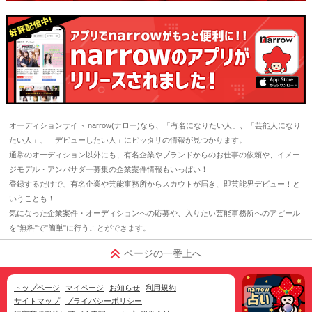
オーディションサイト narrow(ナロー)なら、「有名になりたい人」、「芸能人になり
たい人」、「デビューしたい人」にピッタリの情報が見つかります。
通常のオーディション以外にも、有名企業やブランドからのお仕事の依頼や、イメー
ジモデル・アンバサダー募集の企業案件情報もいっぱい！
登録するだけで、有名企業や芸能事務所からスカウトが届き、即芸能界デビュー！と
いうことも！
気になった企業案件・オーディションへの応募や、入りたい芸能事務所へのアピール
を"無料"で"簡単"に行うことができます。
ページの一番上へ
トップページ
マイページ
お知らせ
利用規約
サイトマップ
プライバシーポリシー