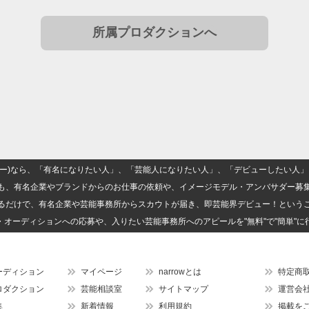
所属プロダクションへ
(ナロー)なら、「有名になりたい人」、「芸能人になりたい人」、「デビューしたい
も、有名企業やブランドからのお仕事の依頼や、イメージモデル・アンバサダー募
るだけで、有名企業や芸能事務所からスカウトが届き、即芸能界デビュー！という
・オーディションへの応募や、入りたい芸能事務所へのアピールを"無料"で"簡単"に
ーディション
マイページ
narrowとは
特定商
ロダクション
芸能相談室
サイトマップ
運営会
集
新着情報
利用規約
掲載を