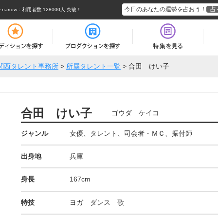
今日のあなたの運勢を占おう！
占
rrow
：利用者数 128000人 突破！
関西タレント事務所
>
所属タレント一覧
>
合田 けい子
合田 けい子
ゴウダ ケイコ
ジャンル
女優、タレント、司会者・ＭＣ、振付師
出身地
兵庫
身長
167cm
特技
ヨガ ダンス 歌