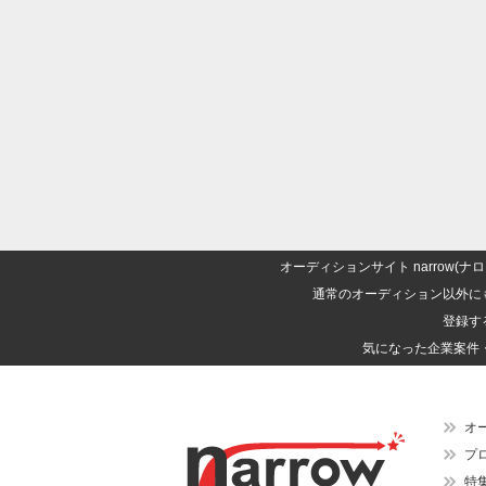
オーディションサイト narrow
通常のオーディション以外に
登録す
気になった企業案件
オ
プ
特