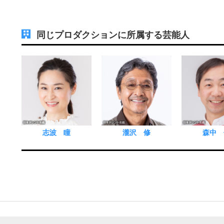
同じプロダクションに所属する芸能人
志波 瞳
瀧沢 修
森中 