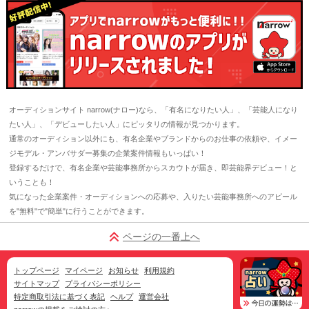
オーディションサイト narrow(ナロー)なら、「有名になりたい人」、「芸能人になり
たい人」、「デビューしたい人」にピッタリの情報が見つかります。
通常のオーディション以外にも、有名企業やブランドからのお仕事の依頼や、イメー
ジモデル・アンバサダー募集の企業案件情報もいっぱい！
登録するだけで、有名企業や芸能事務所からスカウトが届き、即芸能界デビュー！と
いうことも！
気になった企業案件・オーディションへの応募や、入りたい芸能事務所へのアピール
を"無料"で"簡単"に行うことができます。
ページの一番上へ
トップページ
マイページ
お知らせ
利用規約
サイトマップ
プライバシーポリシー
特定商取引法に基づく表記
ヘルプ
運営会社