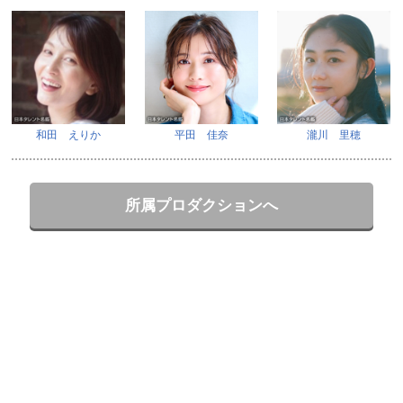
和田 えりか
平田 佳奈
瀧川 里穂
所属プロダクションへ