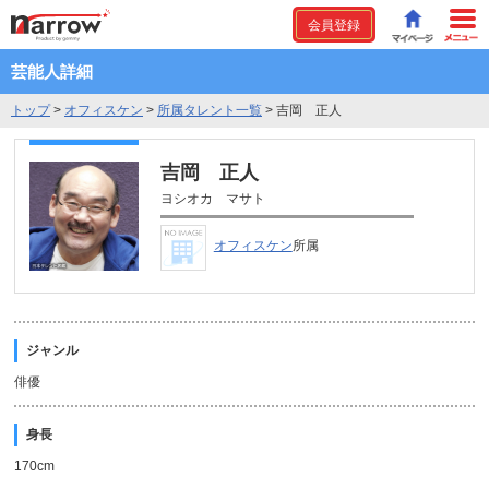
会員登録
芸能人詳細
トップ
>
オフィスケン
>
所属タレント一覧
>
吉岡 正人
吉岡 正人
ヨシオカ マサト
オフィスケン
所属
ジャンル
俳優
身長
170cm