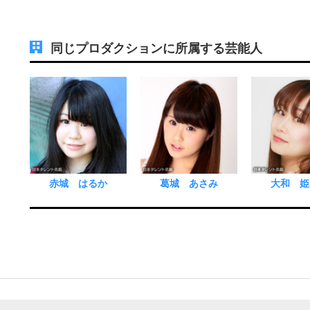
同じプロダクションに所属する芸能人
赤城 はるか
葛城 あさみ
大和 姫