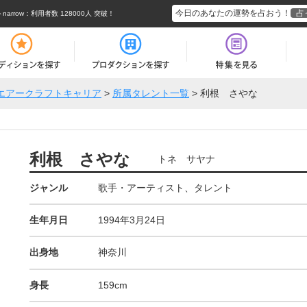
今日のあなたの運勢を占おう！
占
rrow
：利用者数 128000人 突破！
エアークラフトキャリア
>
所属タレント一覧
>
利根 さやな
利根 さやな
トネ サヤナ
ジャンル
歌手・アーティスト、タレント
生年月日
1994年3月24日
出身地
神奈川
身長
159cm