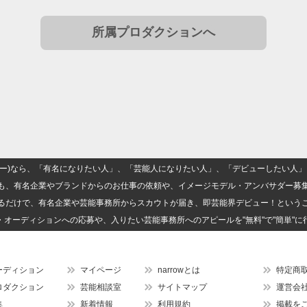
所属プロダクションへ
(ナロー)なら、「有名になりたい人」、「芸能人になりたい人」、「デビューしたい
も、有名企業やブランドからのお仕事の依頼や、イメージモデル・アンバサダー募
るだけで、有名企業や芸能事務所からスカウトが届き、即芸能界デビュー！という
・オーディションへの応募や、入りたい芸能事務所へのアピールを"無料"で"簡単"に
ーディション
マイページ
narrowとは
特定商
ロダクション
芸能相談室
サイトマップ
運営会
集
新着情報
利用規約
掲載を