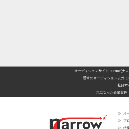
オーディションサイト narrow
通常のオーディション以外に
登録す
気になった企業案件
オ
プ
特