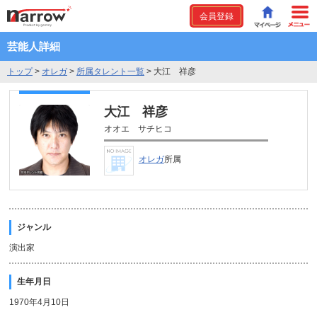
会員登録
芸能人詳細
トップ
>
オレガ
>
所属タレント一覧
>
大江 祥彦
大江 祥彦
オオエ サチヒコ
オレガ
所属
ジャンル
演出家
生年月日
1970年4月10日