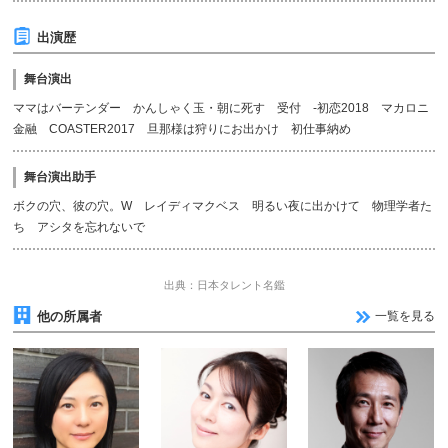
出演歴
舞台演出
ママはバーテンダー かんしゃく玉・朝に死す 受付 -初恋2018 マカロニ
金融 COASTER2017 旦那様は狩りにお出かけ 初仕事納め
舞台演出助手
ボクの穴、彼の穴。W レイディマクベス 明るい夜に出かけて 物理学者た
ち アシタを忘れないで
出典：日本タレント名鑑
他の所属者
一覧を見る