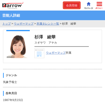
会員登録
芸能人詳細
トップ
>
ウェザーマップ
>
所属タレント一覧
>
杉澤 綾華
杉澤 綾華
スギサワ アヤカ
ウェザーマップ
所属
ジャンル
気象予報士
生年月日
1987年9月15日