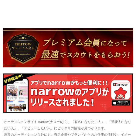
オーディションサイト narrow(ナロー)なら、「有名になりたい人」、「芸能人になり
たい人」、「デビューしたい人」にピッタリの情報が見つかります。
通常のオーディション以外にも、有名企業やブランドからのお仕事の依頼や、イメー