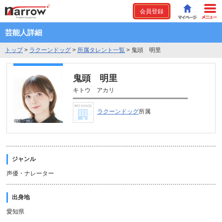
会員登録
芸能人詳細
トップ
>
ラクーンドッグ
>
所属タレント一覧
>
鬼頭 明里
鬼頭 明里
キトウ アカリ
ラクーンドッグ
所属
ジャンル
声優・ナレーター
出身地
愛知県