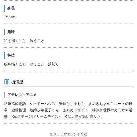
身長
153cm
趣味
絵を描くこと 歌うこと
特技
絵を描くこと 歌うこと 湯切り
出演歴
アテレコ・アニメ
結婚指輪物語 シャドーハウス 安達としまむら まめきちまめこニートの日
常 虚構推理 地縛少年花子くん まちカドまぞく 神無き世界のカミサマ活
動 Re:ステージ!ドリームデイズ♪ 私に天使が舞い降りた!
出典：日本タレント名鑑