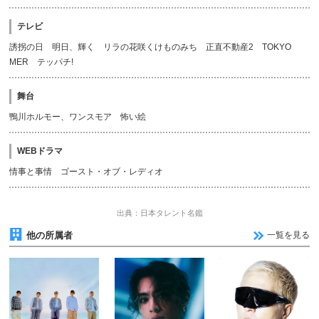
テレビ
誘拐の日 明日、輝く リラの花咲くけものみち 正直不動産2 TOKYO
MER テッパチ!
舞台
鴨川ホルモー、ワンスモア 怖い絵
WEBドラマ
情事と事情 ゴースト・オブ・レディオ
出典：日本タレント名鑑
他の所属者
一覧を見る