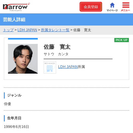
会員登録
芸能人詳細
トップ
>
LDH JAPAN
>
所属タレント一覧
>
佐藤 寛太
PICK UP
佐藤 寛太
サトウ カンタ
LDH JAPAN
所属
ジャンル
俳優
生年月日
1996年6月16日