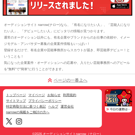
オーディションサイト narrow(ナロー)なら、「有名になりたい人」、「芸能人になり
たい人」、「デビューしたい人」にピッタリの情報が見つかります。
通常のオーディション以外にも、有名企業やブランドからのお仕事の依頼や、イメー
ジモデル・アンバサダー募集の企業案件情報もいっぱい！
登録するだけで、有名企業や芸能事務所からスカウトが届き、即芸能界デビュー！と
いうことも！
気になった企業案件・オーディションへの応募や、入りたい芸能事務所へのアピール
を"無料"で"簡単"に行うことができます。
ページの一番上へ
トップページ
マイページ
お知らせ
利用規約
サイトマップ
プライバシーポリシー
特定商取引法に基づく表記
ヘルプ
運営会社
narrowの掲載をご検討の方へ
©2026
オーディションサイトnarrow（ナロー）