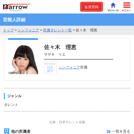
会員登録
芸能人詳細
トップ
>
シンフォニア
>
所属タレント一覧
>
佐々木 理恵
佐々木 理恵
ササキ リエ
シンフォニア
所属
ジャンル
タレント
出典：日本タレント名鑑
他の所属者
一覧を見る