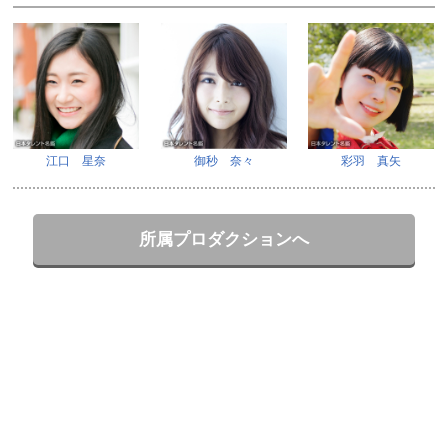
江口 星奈
御秒 奈々
彩羽 真矢
所属プロダクションへ