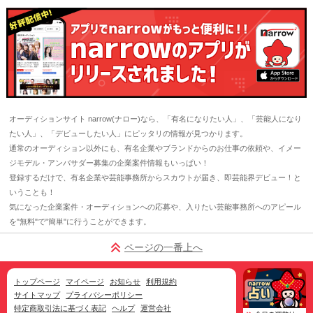
オーディションサイト narrow(ナロー)なら、「有名になりたい人」、「芸能人になり
たい人」、「デビューしたい人」にピッタリの情報が見つかります。
通常のオーディション以外にも、有名企業やブランドからのお仕事の依頼や、イメー
ジモデル・アンバサダー募集の企業案件情報もいっぱい！
登録するだけで、有名企業や芸能事務所からスカウトが届き、即芸能界デビュー！と
いうことも！
気になった企業案件・オーディションへの応募や、入りたい芸能事務所へのアピール
を"無料"で"簡単"に行うことができます。
ページの一番上へ
トップページ
マイページ
お知らせ
利用規約
サイトマップ
プライバシーポリシー
特定商取引法に基づく表記
ヘルプ
運営会社