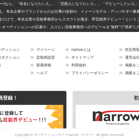
(ナロー)なら、「有名になりたい人」、「芸能人になりたい人」、「デビューしたい
も、有名企業やブランドからのお仕事の依頼や、イメージモデル・アンバサダー募
るだけで、有名企業や芸能事務所からスカウトが届き、即芸能界デビュー！という
・オーディションへの応募や、入りたい芸能事務所へのアピールを"無料"で"簡単"に
ーディション
マイページ
narrowとは
特定商
ロダクション
芸能相談室
サイトマップ
運営会
集
新着情報
利用規約
掲載を
ヘルプ
プライバシーポリシー
掲載を
員登録！
初
Copyright ©
オーディションサイトnarrow（ナロー）
All rights reserved.