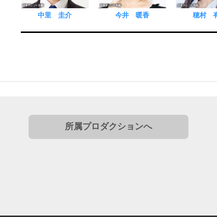
中里 圭介
今井 暖香
穂村 
所属プロダクションへ