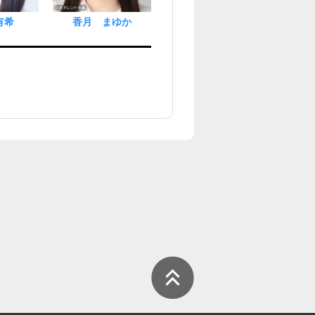
有希
香月 まゆか