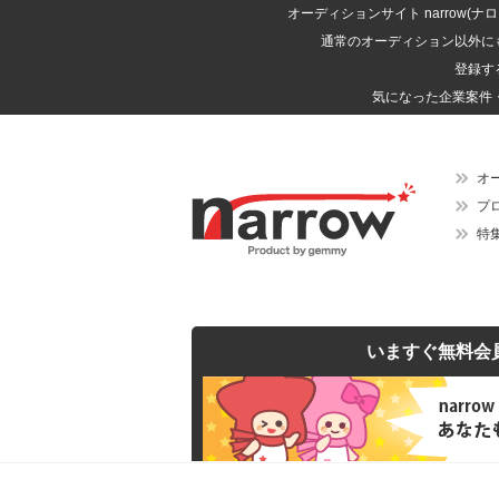
オーディションサイト narrow
通常のオーディション以外に
登録す
気になった企業案件
オ
プ
特
いますぐ無料会