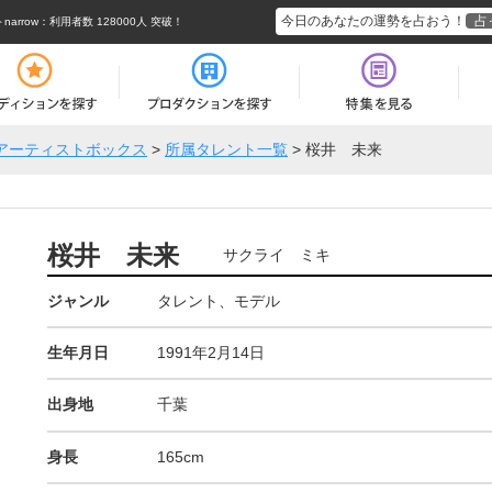
今日のあなたの運勢を占おう！
占
rrow
：利用者数 128000人 突破！
アーティストボックス
>
所属タレント一覧
>
桜井 未来
桜井 未来
サクライ ミキ
ジャンル
タレント、モデル
生年月日
1991年2月14日
出身地
千葉
身長
165cm