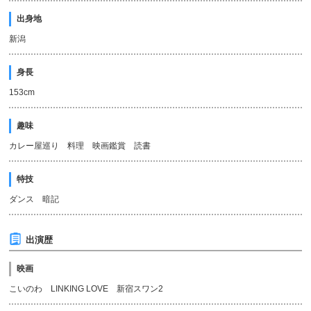
出身地
新潟
身長
153cm
趣味
カレー屋巡り 料理 映画鑑賞 読書
特技
ダンス 暗記
出演歴
映画
こいのわ LINKING LOVE 新宿スワン2