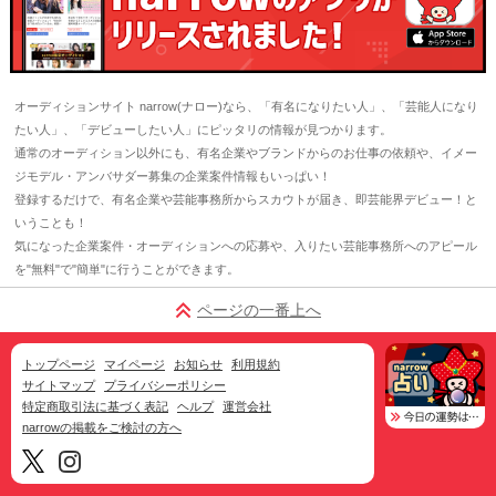
オーディションサイト narrow(ナロー)なら、「有名になりたい人」、「芸能人になり
たい人」、「デビューしたい人」にピッタリの情報が見つかります。
通常のオーディション以外にも、有名企業やブランドからのお仕事の依頼や、イメー
ジモデル・アンバサダー募集の企業案件情報もいっぱい！
登録するだけで、有名企業や芸能事務所からスカウトが届き、即芸能界デビュー！と
いうことも！
気になった企業案件・オーディションへの応募や、入りたい芸能事務所へのアピール
を"無料"で"簡単"に行うことができます。
ページの一番上へ
トップページ
マイページ
お知らせ
利用規約
サイトマップ
プライバシーポリシー
特定商取引法に基づく表記
ヘルプ
運営会社
narrowの掲載をご検討の方へ