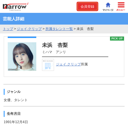
会員登録
芸能人詳細
トップ
>
ジェイ.クリップ
>
所属タレント一覧
>
未浜 杏梨
PICK UP
未浜 杏梨
ミハマ アンリ
ジェイ.クリップ
所属
ジャンル
女優、タレント
生年月日
1991年12月4日