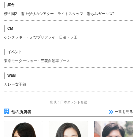
舞台
櫻の園2 雨上がりのシアター ライトスタッフ 湯もみガールズ2
CM
ケンタッキー・えびプリフライ 日清・ラ王
イベント
東京モーターショー・三菱自動車ブース
WEB
カレー女子部
出典：日本タレント名鑑
他の所属者
一覧を見る