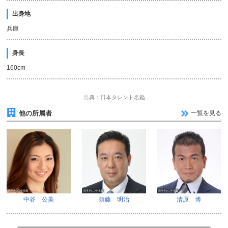
出身地
兵庫
身長
160cm
出典：日本タレント名鑑
他の所属者
一覧を見る
中谷 公美
須藤 明治
清原 博