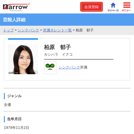
会員登録
芸能人詳細
トップ
>
シンクバンク
>
所属タレント一覧
>
柏原 郁子
柏原 郁子
カシハラ イクコ
シンクバンク
所属
ジャンル
女優
生年月日
1979年11月2日