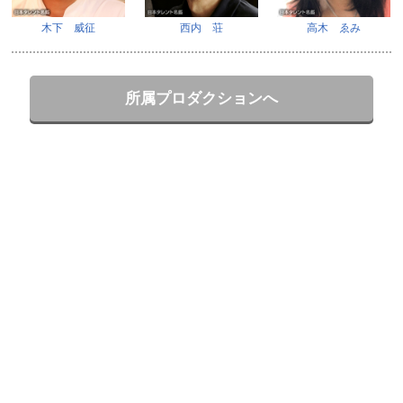
木下 威征
西内 荘
高木 ゑみ
所属プロダクションへ