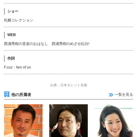
ショー
札幌コレクション
WEB
西浦秀樹の音楽のおはなし 西浦秀樹のめざせ紅白!
作詞
F.cuz・two of us
出典：日本タレント名鑑
他の所属者
一覧を見る