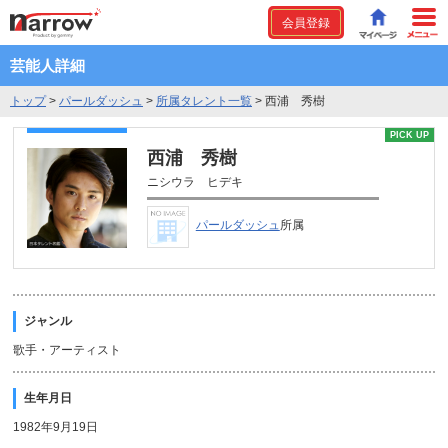
会員登録
芸能人詳細
トップ
>
パールダッシュ
>
所属タレント一覧
>
西浦 秀樹
PICK UP
西浦 秀樹
ニシウラ ヒデキ
パールダッシュ
所属
ジャンル
歌手・アーティスト
生年月日
1982年9月19日