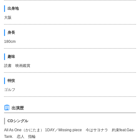
出身地
大阪
身長
180cm
趣味
読書 映画鑑賞
特技
ゴルフ
出演歴
CDシングル
All As One（かにたま） 1DAY／Missing piece 今はサヨナラ 約束feat.Gas-
Tank. 恋人 指輪