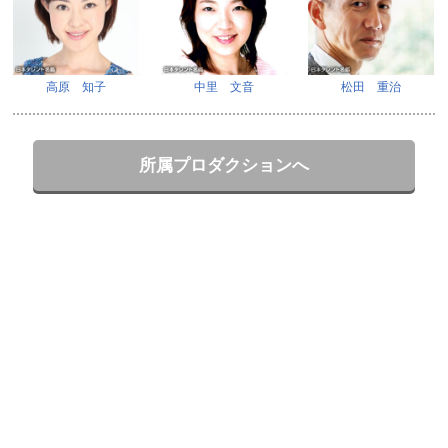
高原 知子
中里 文音
松田 重治
所属プロダクションへ