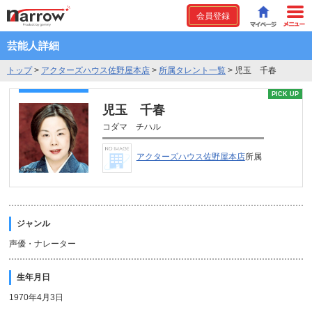
会員登録
芸能人詳細
トップ
>
アクターズハウス佐野屋本店
>
所属タレント一覧
>
児玉 千春
PICK UP
児玉 千春
コダマ チハル
アクターズハウス佐野屋本店
所属
ジャンル
声優・ナレーター
生年月日
1970年4月3日