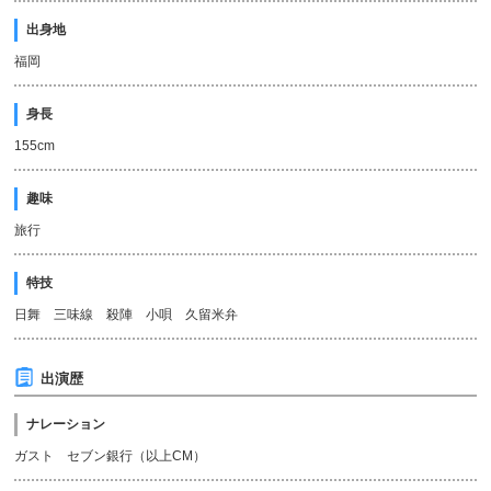
出身地
福岡
身長
155cm
趣味
旅行
特技
日舞 三味線 殺陣 小唄 久留米弁
出演歴
ナレーション
ガスト セブン銀行（以上CM）