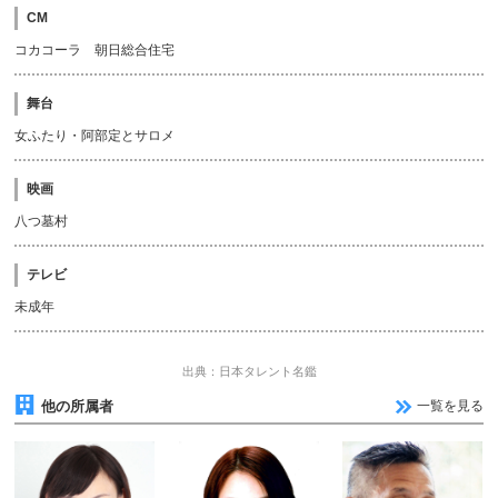
CM
コカコーラ 朝日総合住宅
舞台
女ふたり・阿部定とサロメ
映画
八つ墓村
テレビ
未成年
出典：日本タレント名鑑
他の所属者
一覧を見る