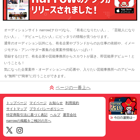
オーディションサイト narrow(ナロー)なら、「有名になりたい人」、「芸能人になり
たい人」、「デビューしたい人」にピッタリの情報が見つかります。
通常のオーディション以外にも、有名企業やブランドからのお仕事の依頼や、イメー
ジモデル・アンバサダー募集の企業案件情報もいっぱい！
登録するだけで、有名企業や芸能事務所からスカウトが届き、即芸能界デビュー！と
いうことも！
気になった企業案件・オーディションへの応募や、入りたい芸能事務所へのアピール
を"無料"で"簡単"に行うことができます。
ページの一番上へ
トップページ
マイページ
お知らせ
利用規約
サイトマップ
プライバシーポリシー
特定商取引法に基づく表記
ヘルプ
運営会社
narrowの掲載をご検討の方へ