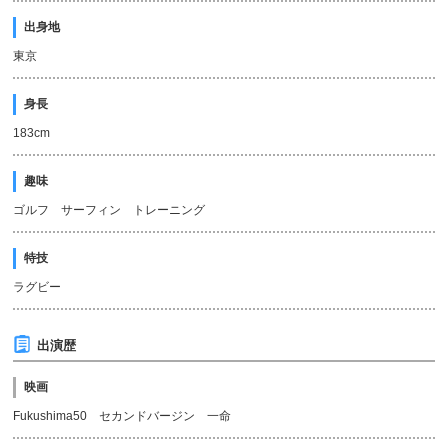
出身地
東京
身長
183cm
趣味
ゴルフ サーフィン トレーニング
特技
ラグビー
出演歴
映画
Fukushima50 セカンドバージン 一命