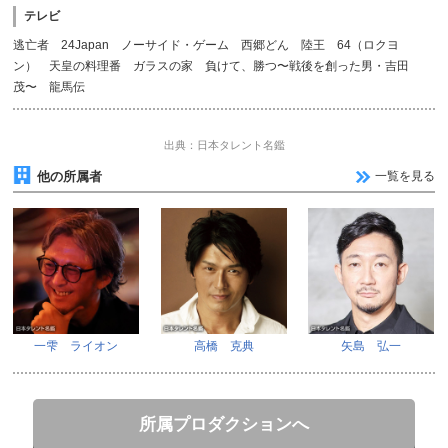
テレビ
逃亡者 24Japan ノーサイド・ゲーム 西郷どん 陸王 64（ロクヨ
ン） 天皇の料理番 ガラスの家 負けて、勝つ〜戦後を創った男・吉田
茂〜 龍馬伝
出典：日本タレント名鑑
他の所属者
一覧を見る
一雫 ライオン
高橋 克典
矢島 弘一
所属プロダクションへ