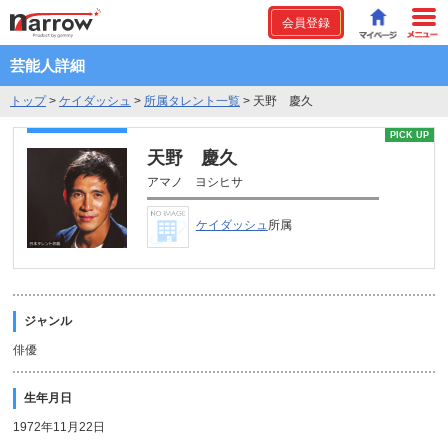
会員登録
芸能人詳細
トップ
>
ケイダッシュ
>
所属タレント一覧
>
天野 慶久
PICK UP
天野 慶久
アマノ ヨシヒサ
ケイダッシュ
所属
ジャンル
俳優
生年月日
1972年11月22日