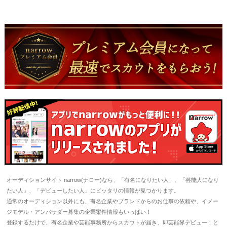
オーディションサイト narrow(ナロー)なら、「有名になりたい人」、「芸能人になり
たい人」、「デビューしたい人」にピッタリの情報が見つかります。
通常のオーディション以外にも、有名企業やブランドからのお仕事の依頼や、イメー
ジモデル・アンバサダー募集の企業案件情報もいっぱい！
登録するだけで、有名企業や芸能事務所からスカウトが届き、即芸能界デビュー！と