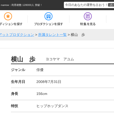
今日のあなたの運勢を占おう！
占
rrow
：利用者数 128000人 突破！
アットプロダクション
>
所属タレント一覧
>
横山 歩
横山 歩
ヨコヤマ アユム
ジャンル
俳優
生年月日
2008年7月31日
身長
156cm
特技
ヒップホップダンス