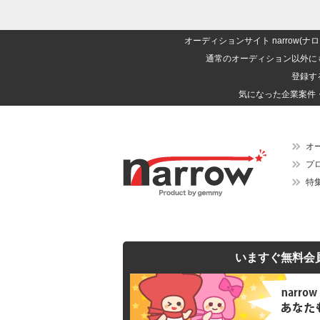
オーディションサイト narrow
通常のオーディション以外に
登録す
気になった企業案件
オ
プ
特
いますぐ無料会