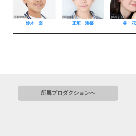
鈴木 楽
正垣 湊都
谷 花
所属プロダクションへ