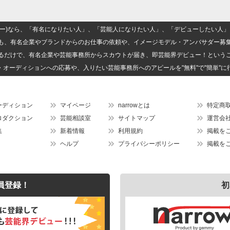
(ナロー)なら、「有名になりたい人」、「芸能人になりたい人」、「デビューしたい
も、有名企業やブランドからのお仕事の依頼や、イメージモデル・アンバサダー募
るだけで、有名企業や芸能事務所からスカウトが届き、即芸能界デビュー！という
・オーディションへの応募や、入りたい芸能事務所へのアピールを"無料"で"簡単"に
ーディション
マイページ
narrowとは
特定商
ロダクション
芸能相談室
サイトマップ
運営会
集
新着情報
利用規約
掲載を
ヘルプ
プライバシーポリシー
掲載を
員登録！
初