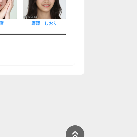
音
野澤 しおり