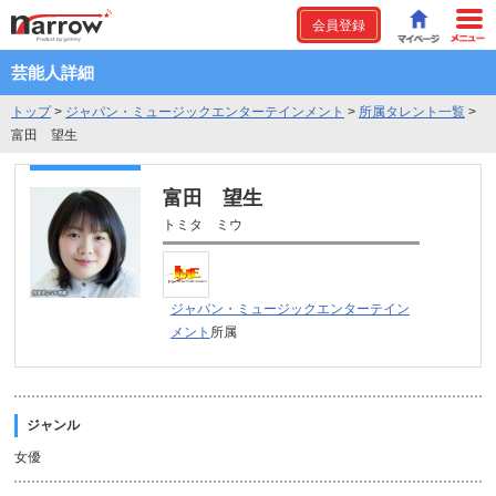
会員登録
芸能人詳細
トップ
>
ジャパン・ミュージックエンターテインメント
>
所属タレント一覧
>
富田 望生
富田 望生
トミタ ミウ
ジャパン・ミュージックエンターテイン
メント
所属
ジャンル
女優