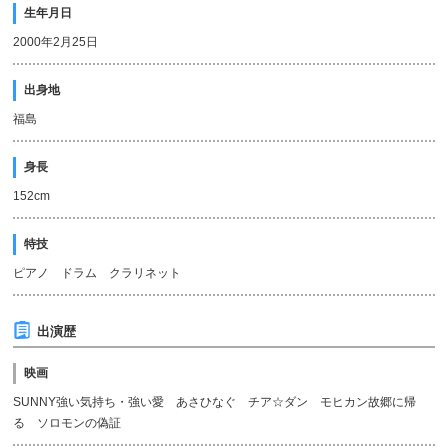
生年月日
2000年2月25日
出身地
福島
身長
152cm
特技
ピアノ ドラム クラリネット
出演歴
映画
SUNNY強い気持ち・強い愛 あさひなぐ チア☆ダン モヒカン故郷に帰
る ソロモンの偽証