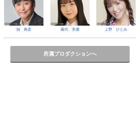
佃 典彦
藤代 実優
上野 ひとみ
所属プロダクションへ