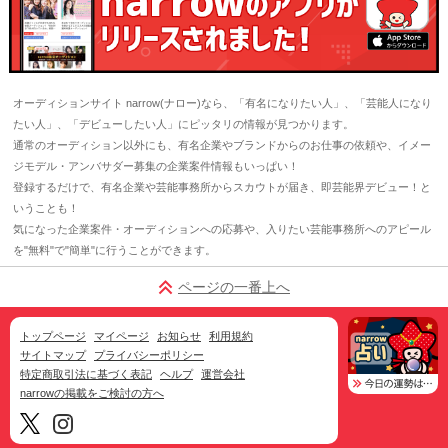
オーディションサイト narrow(ナロー)なら、「有名になりたい人」、「芸能人になり
たい人」、「デビューしたい人」にピッタリの情報が見つかります。
通常のオーディション以外にも、有名企業やブランドからのお仕事の依頼や、イメー
ジモデル・アンバサダー募集の企業案件情報もいっぱい！
登録するだけで、有名企業や芸能事務所からスカウトが届き、即芸能界デビュー！と
いうことも！
気になった企業案件・オーディションへの応募や、入りたい芸能事務所へのアピール
を"無料"で"簡単"に行うことができます。
ページの一番上へ
トップページ
マイページ
お知らせ
利用規約
サイトマップ
プライバシーポリシー
特定商取引法に基づく表記
ヘルプ
運営会社
narrowの掲載をご検討の方へ