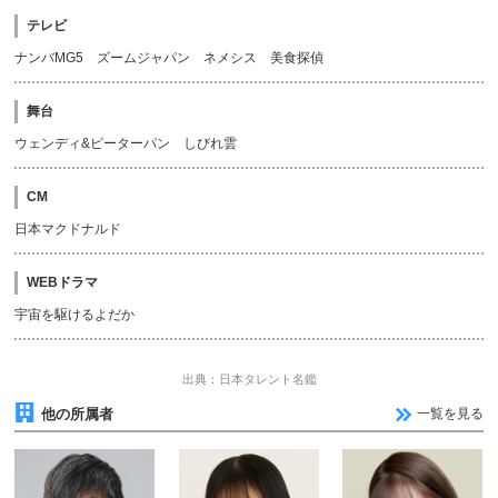
テレビ
ナンバMG5 ズームジャパン ネメシス 美食探偵
舞台
ウェンディ&ピーターパン しびれ雲
CM
日本マクドナルド
WEBドラマ
宇宙を駆けるよだか
出典：日本タレント名鑑
他の所属者
一覧を見る